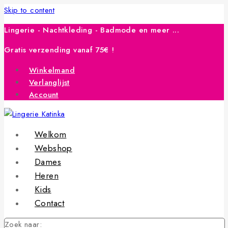
Skip to content
Lingerie - Nachtkleding - Badmode en meer ...
Gratis verzending vanaf 75€ !
Winkelmand
Verlanglijst
Account
Welkom
Webshop
Dames
Heren
Kids
Contact
Zoek naar: